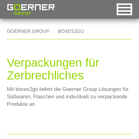
DE
EN
RO
GOERNER GROUP
BOXES2GO
Automatische Auswahl
Goerner Group
Startseite [0]
HOME
Desktop-Version
Goerner Packaging
Navigation [1]
UNTERNEHMEN
Verpackungen für
Handheld-Version
Goerner Formpack
Inhalt [2]
HISTORY
Zerbrechliches
Mobile-Version
Goerner Bionics
Kontakt [3]
MÄRKTE
Mit boxes2go liefert die Goerner Group Lösungen für
Accessible-Version
Sitemap [4]
Süßwaren, Flaschen und individuell zu verpackende
Technische Industrie
Druck-Version
Suchfunktion [5]
Produkte an.
Lebensmittelindustrie
BOXES2GO
CSR