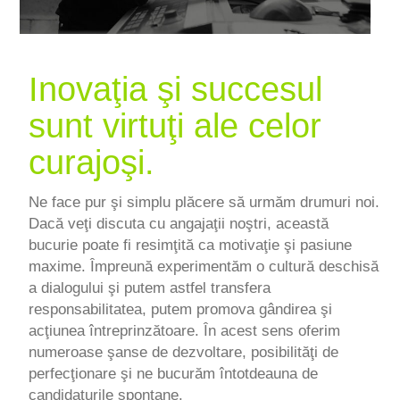
SERVICE
CARIERĂ
Inovaţia şi succesul
CONTACT
sunt virtuţi ale celor
curajoşi.
Ne face pur şi simplu plăcere să urmăm drumuri noi.
Dacă veţi discuta cu angajaţii noştri, această
bucurie poate fi resimţită ca motivaţie şi pasiune
maxime. Împreună experimentăm o cultură deschisă
a dialogului şi putem astfel transfera
responsabilitatea, putem promova gândirea şi
acţiunea întreprinzătoare. În acest sens oferim
numeroase şanse de dezvoltare, posibilităţi de
perfecţionare şi ne bucurăm întotdeauna de
candidaturile spontane.