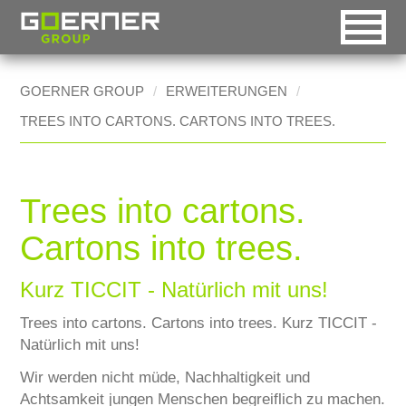
DE
EN
RO
GOERNER GROUP
ERWEITERUNGEN
TREES INTO CARTONS. CARTONS INTO TREES.
Automatische Auswahl
Goerner Group
Startseite [0]
HOME
Desktop-Version
Goerner Packaging
Navigation [1]
UNTERNEHMEN
Handheld-Version
Goerner Formpack
Inhalt [2]
Trees into cartons.
HISTORY
Mobile-Version
Goerner Bionics
Kontakt [3]
Cartons into trees.
MÄRKTE
Accessible-Version
Sitemap [4]
Technische Industrie
Kurz TICCIT - Natürlich mit uns!
Druck-Version
Suchfunktion [5]
Lebensmittelindustrie
Trees into cartons. Cartons into trees. Kurz TICCIT -
Natürlich mit uns!
BOXES2GO
Wir werden nicht müde, Nachhaltigkeit und
CSR
Achtsamkeit jungen Menschen begreiflich zu machen.