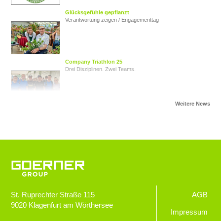
Glücksgefühle gepflanzt
Verantwortung zeigen / Engagementtag
Company Triathlon 25
Drei Disziplinen. Zwei Teams.
Von Herz zu Herz
Herzkinder Österreich
Jugendliche im Blick
Goerner Group unterstützt JUNO
St. Ruprechter Straße 115
AGB
9020
Klagenfurt am Wörthersee
GOERNER Group supportet
Impressum
Technologiebegeisterte Kids