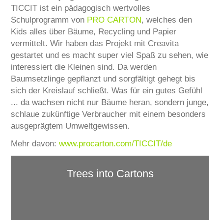
TICCIT ist ein pädagogisch wertvolles
SERVICE
Schulprogramm von
PRO CARTON
, welches den
Kids alles über Bäume, Recycling und Papier
KARRIERE
vermittelt. Wir haben das Projekt mit Creavita
KONTAKT
gestartet und es macht super viel Spaß zu sehen, wie
interessiert die Kleinen sind. Da werden
Baumsetzlinge gepflanzt und sorgfältigt gehegt bis
sich der Kreislauf schließt. Was für ein gutes Gefühl
... da wachsen nicht nur Bäume heran, sondern junge,
schlaue zukünftige Verbraucher mit einem besonders
ausgeprägtem Umweltgewissen.
Mehr davon:
www.procarton.com/TICCIT/de
Trees into Cartons