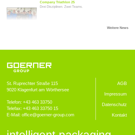
Company Triathlon 25
Drei Disziplinen. Zwei Teams.
Von Herz zu Herz
Herzkinder Österreich
Jugendliche im Blick
Goerner Group unterstützt JUNO
St. Ruprechter Straße 115
AGB
9020
Klagenfurt am Wörthersee
GOERNER Group supportet
Impressum
Technologiebegeisterte Kids
Telefon:
+43 463 33750
Datenschutz
Telefax:
+43 463 33750 15
E-Mail:
office
@
goerner-group.com
Kontakt
GEWONNEN!
KWF.nachhaltig 2024