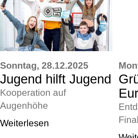
Sonntag,
28.12.2025
Mon
Jugend hilft Jugend
Grü
Eu
Kooperation auf
Augenhöhe
Entd
Final
Weiterlesen
Weit