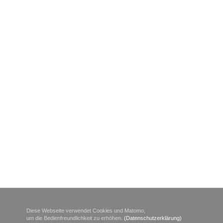
Wir sind PSO zertifiziert
Wir sind PSO zertifiziert
Bildung fördern.
Wirtschaft stärken.
Coronavirus
We will keep you updated about the actual situation.
FASERWELL GmbH - Die starke Allianz im Auftrag der Natur
Joint Venture mit Rondo Ganahl und Goerner Formpack
Diese Webseite verwendet Cookies und Matomo,
Große Chance für kleine Menschen
um die Bedienfreundlichkeit zu erhöhen.
(Datenschutzerklärung)