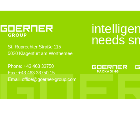
Jugendliche im Blick
intellig
Goerner Group unterstützt JUNO
needs sm
St. Ruprechter Straße 115
9020
Klagenfurt am Wörthersee
GOERNER Group supportet
Technologiebegeisterte Kids
Phone:
+43 463 33750
Fax:
+43 463 33750 15
Email:
office
@
goerner-group.com
GEWONNEN!
KWF.nachhaltig 2024
Klimaschutz
Klimaneutralität im Fokus!