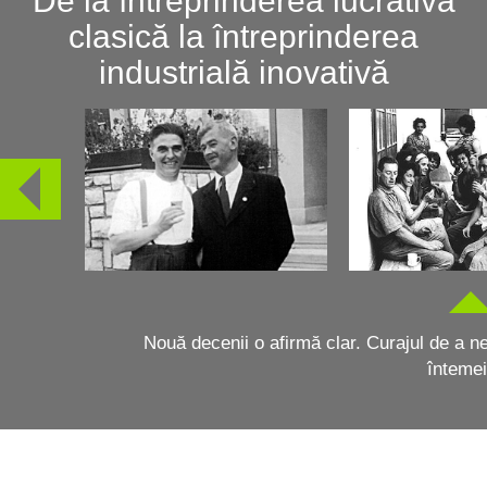
De la întreprinderea lucrativă
clasică la întreprinderea
industrială inovativă
Nouă decenii o afirmă clar. Curajul de a ne
înteme