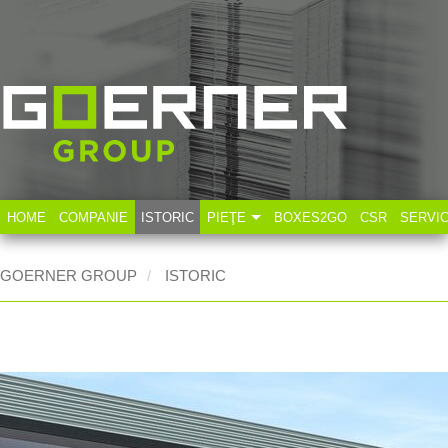
HOME
COMPANIE
ISTORIC
PIEŢE
BOXES2GO
CSR
SERVI
Industria tehnică
GOERNER GROUP
ISTORIC
Industria alimentară