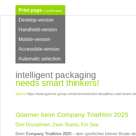
Print page
(Landscape)
Desktop-version
Handheld-version
Mobile-version
Accessible-version
Automatic selection
intelligent packaging
needs smart thinkers!
Source
https://www.goerner-group.com/pr/en/news/drei-disziplinen-zwei-teams.ht
Goerner beim Company Triathlon 2025
Drei Disziplinen. Zwei Teams. Ein See.
Beim
Company Triathlon 2025
– dem sportlichen kleinen Bruder d