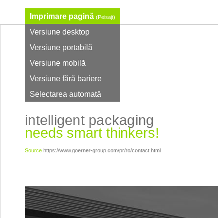
Imprimare pagină
(Peisajt)
Versiune desktop
Versiune portabilă
Versiune mobilă
Versiune fără bariere
Selectarea automată
intelligent packaging
needs smart thinkers!
Source
https://www.goerner-group.com/pr/ro/contact.html