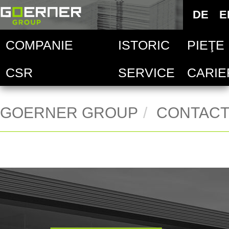
Deutsc
DE
E
E
COMPANIE
ISTORIC
PIEŢE
Goern
Sel
CSR
SERVICE
CARIE
Indust
Goern
Ver
Indust
Goern
Ver
GOERNER GROUP
CONTAC
Goern
Ver
Ver
Ver