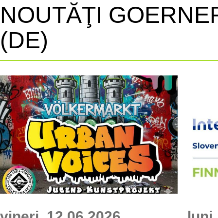
NOUTĂŢI GOERNE
(DE)
vineri,
12.06.2026
luni,