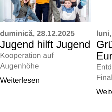
duminică,
28.12.2025
luni,
Jugend hilft Jugend
Grü
Eu
Kooperation auf
Augenhöhe
Entd
Final
Weiterlesen
Weit