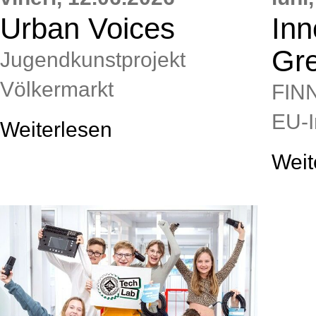
Urban Voices
Inn
Gr
Jugendkunstprojekt
Völkermarkt
FIN
EU‑I
Weiterlesen
Weit