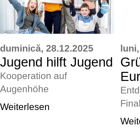
duminică,
28.12.2025
luni,
Jugend hilft Jugend
Grü
Eu
Kooperation auf
Augenhöhe
Entd
Final
Weiterlesen
Weit