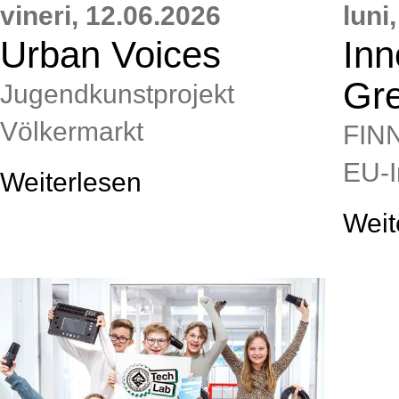
vineri,
12.06.2026
luni,
Urban Voices
Inn
Gr
Jugendkunstprojekt
Völkermarkt
FIN
EU‑I
Weiterlesen
Weit