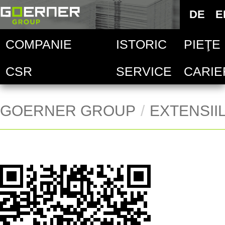
Deutsc
DE
E
E
COMPANIE
ISTORIC
PIEŢE
Goern
Sel
CSR
SERVICE
CARIE
Indust
Goern
Ver
Indust
Goern
Ver
GOERNER GROUP
EXTENSII
Goern
Ver
Ver
Ver