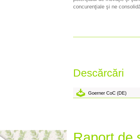
concurenţiale şi ne consolidă
Descărcări
Goerner CoC (DE)
Raport de s