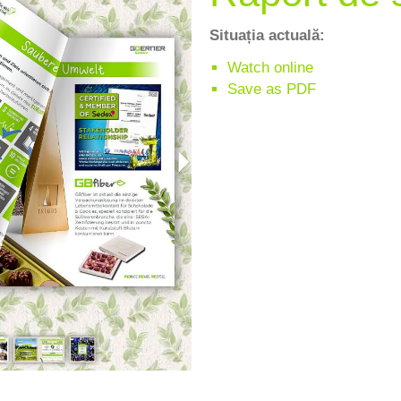
Situația actuală:
Watch online
Save as PDF