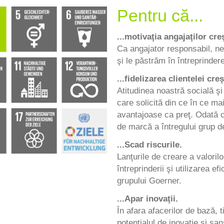
Pentru că...
...motivaţia angajaţilor cre
Ca angajator responsabil, ne
şi le păstrăm în întreprinder
...fidelizarea clientelei creş
Atitudinea noastră socială şi 
care solicită din ce în ce mai
avantajoase ca preţ. Odată cu
de marcă a întregului grup d
...Scad riscurile.
Lanţurile de creare a valoril
întreprinderii şi utilizarea e
grupului Goerner.
...Apar inovaţii.
În afara afacerilor de bază, 
potenţialul de inovaţie şi şa