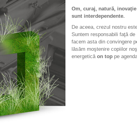
Om, curaj, natură, inovaţi
sunt interdependente.
De aceea, crezul nostru est
Suntem responsabili faţă de m
facem asta din convingere p
lăsăm moştenire copiilor noş
energetică
on top
pe agenda