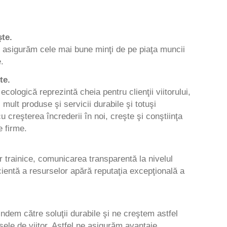
şte.
 asigurăm cele mai bune minţi de pe piaţa muncii
e.
te.
ecologică reprezintă cheia pentru clienţii viitorului,
 mult produse şi servicii durabile şi totuşi
 creşterea încrederii în noi, creşte şi conştiinţa
e firme.
or trainice, comunicarea transparentă la nivelul
ficientă a resurselor apără reputaţia excepţională a
tindem către soluţii durabile şi ne creştem astfel
nsele de viitor. Astfel ne asigurăm avantaje