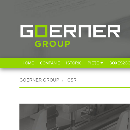
HOME
COMPANIE
ISTORIC
PIEŢE
BOXES2G
Industria tehnică
GOERNER GROUP
CSR
Industria alimentară