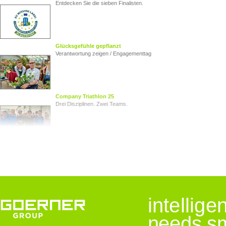
Entdecken Sie die sieben Finalisten.
Glücksgefühle gepflanzt
Verantwortung zeigen / Engagementtag
Company Triathlon 25
Drei Disziplinen. Zwei Teams.
Von Herz zu Herz
Herzkinder Österreich
Jugendliche im Blick
intellig
Goerner Group unterstützt JUNO
needs sm