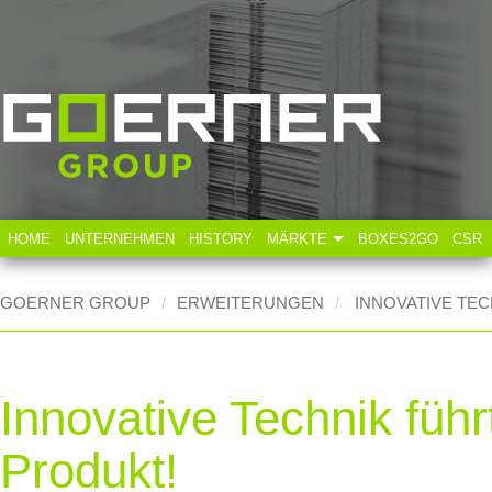
HOME
UNTERNEHMEN
HISTORY
MÄRKTE
BOXES2GO
CSR
Technische Industrie
GOERNER GROUP
ERWEITERUNGEN
INNOVATIVE TE
Lebensmittelindustrie
Innovative Technik füh
Produkt!