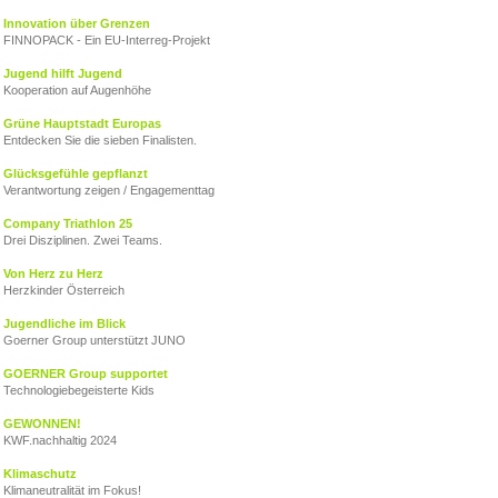
Innovation über Grenzen
FINNOPACK - Ein EU‑Interreg‑Projekt
Jugend hilft Jugend
Kooperation auf Augenhöhe
Grüne Hauptstadt Europas
Entdecken Sie die sieben Finalisten.
Glücksgefühle gepflanzt
Verantwortung zeigen / Engagementtag
Company Triathlon 25
Drei Disziplinen. Zwei Teams.
Von Herz zu Herz
Herzkinder Österreich
Jugendliche im Blick
Goerner Group unterstützt JUNO
GOERNER Group supportet
Technologiebegeisterte Kids
GEWONNEN!
KWF.nachhaltig 2024
Klimaschutz
Klimaneutralität im Fokus!