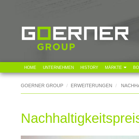
HOME
UNTERNEHMEN
HISTORY
MÄRKTE
BO
Technische Industr
GOERNER GROUP
ERWEITERUNGEN
NACHHA
Lebensmittelindust
Nachhaltigkeitspre