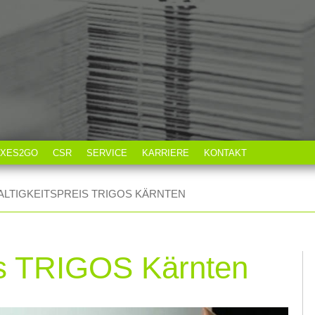
XES2GO
CSR
SERVICE
KARRIERE
KONTAKT
ie
LTIGKEITSPREIS TRIGOS KÄRNTEN
rie
is TRIGOS Kärnten