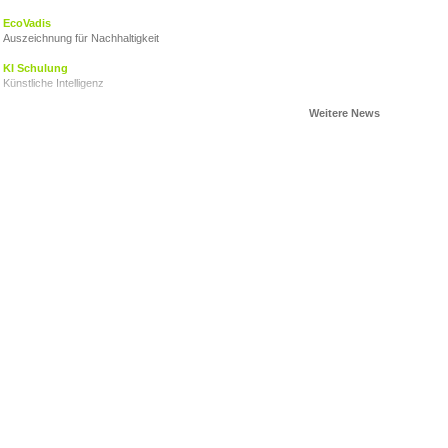
EcoVadis
Auszeichnung für Nachhaltigkeit
KI Schulung
Künstliche Intelligenz
AHOI CARITAS!
VZ Engagementtage2024
Ein Zeichen setzen
Herzkinder Österreich
Der Stand der Dinge
Nachhaltigkeitsbericht
Ein Gemeinschaftsprojekt
Junge für obdachlose Junge
VZ Adventkalender 2023
Advent 2023
VZ Engagementtage 2023
Gemeinschaft ist das BESTE, was wir haben!
Elisabeth Goerner, PROPAK Austria
Nachhaltigkeit ist eine wirtschaftliche Überlebensfrage
Du bist Weihnachten
Geschenke für obdachlose Jugendliche