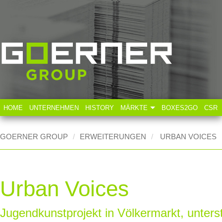
HOME
UNTERNEHMEN
HISTORY
MÄRKTE
BOXES2GO
CSR
Technische Industrie
GOERNER GROUP
ERWEITERUNGEN
URBAN VOICES
Lebensmittelindustrie
Urban Voices
Jugendkunstprojekt in Völkermarkt, unter