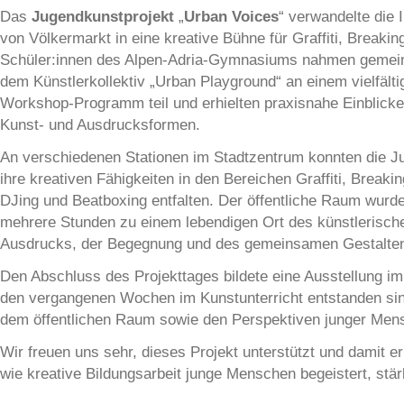
Das
Jugendkunstprojekt
„
Urban Voices
“ verwandelte die 
von Völkermarkt in eine kreative Bühne für Graffiti, Breaki
Schüler:innen des Alpen-Adria-Gymnasiums nahmen gemei
dem Künstlerkollektiv „Urban Playground“ an einem vielfälti
Workshop-Programm teil und erhielten praxisnahe Einblicke
Kunst- und Ausdrucksformen.
An verschiedenen Stationen im Stadtzentrum konnten die J
ihre kreativen Fähigkeiten in den Bereichen Graffiti, Breaki
DJing und Beatboxing entfalten. Der öffentliche Raum wurde
mehrere Stunden zu einem lebendigen Ort des künstlerisch
Ausdrucks, der Begegnung und des gemeinsamen Gestalte
Den Abschluss des Projekttages bildete eine Ausstellung im
den vergangenen Wochen im Kunstunterricht entstanden sind
dem öffentlichen Raum sowie den Perspektiven junger Men
Wir freuen uns sehr, dieses Projekt unterstützt und damit e
wie kreative Bildungsarbeit junge Menschen begeistert, stä