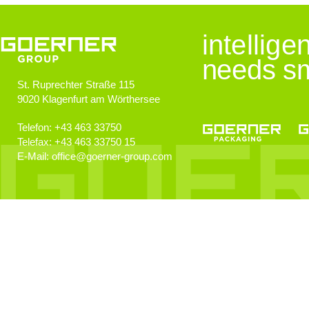
Jugendliche im Blick
intellig
Goerner Group unterstützt JUNO
needs sm
St. Ruprechter Straße 115
9020
Klagenfurt am Wörthersee
GOERNER Group supportet
Technologiebegeisterte Kids
Telefon:
+43 463 33750
Telefax:
+43 463 33750 15
E-Mail:
office
@
goerner-group.com
GEWONNEN!
KWF.nachhaltig 2024
Klimaschutz
Klimaneutralität im Fokus!