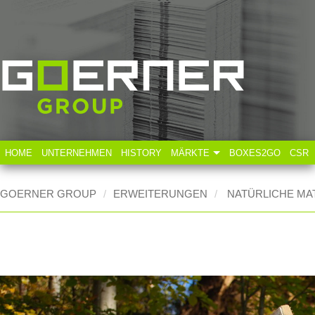
HOME
UNTERNEHMEN
HISTORY
MÄRKTE
BOXES2GO
CSR
Technische Industrie
GOERNER GROUP
ERWEITERUNGEN
NATÜRLICHE MA
Lebensmittelindustrie