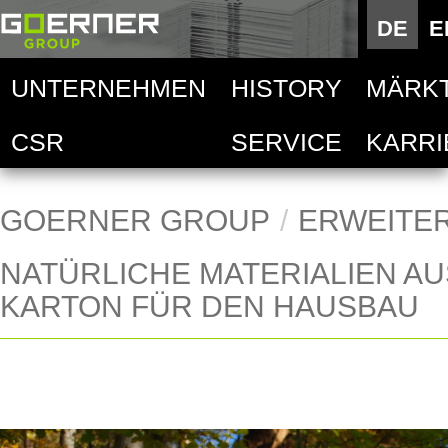
Deutsc
DE
E
E
UNTERNEHMEN
HISTORY
MÄRK
Goern
Auto
CSR
SERVICE
KARRI
Techni
Goern
Deskt
Lebens
Goern
Hand
GOERNER GROUP
ERWEITE
NATÜRLICHE MATERIALIEN AU
Goern
Mobil
KARTON FÜR DEN HAUSBAU
Acces
Druck