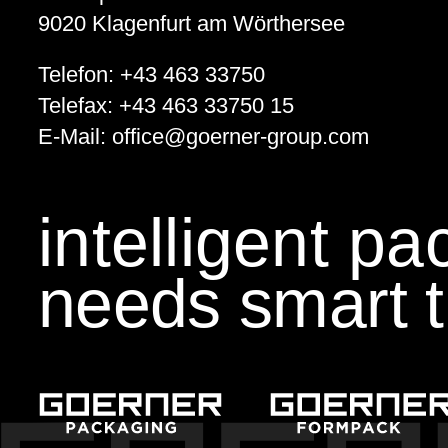
Technologiebegeisterte Kids
9020
Klagenfurt am Wörthersee
Telefon:
+43 463 33750
GEWONNEN!
Telefax:
+43 463 33750 15
KWF.nachhaltig 2024
E-Mail:
office
@
goerner-group.com
Klimaschutz
intelligent p
Klimaneutralität im Fokus!
needs smart t
EcoVadis
Auszeichnung für Nachhaltigkeit
KI Schulung
Künstliche Intelligenz