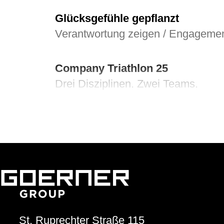
Glücksgefühle gepflanzt
Verantwortung zeigen / Engageme
Company Triathlon 25
Drei Disziplinen. Zwei Teams.
Von Herz zu Herz
Herzkinder Österreich
Jugendliche im Blick
Goerner Group unterstützt JUNO
GOERNER Group supportet
St. Ruprechter Straße 115