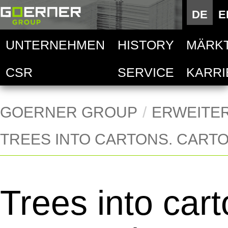
Deutsc
DE
E
E
UNTERNEHMEN
HISTORY
MÄRK
Goern
Auto
CSR
SERVICE
KARRI
Techni
Goern
Deskt
Lebens
Goern
Hand
GOERNER GROUP
ERWEITE
TREES INTO CARTONS. CARTO
Goern
Mobil
Acces
Trees into cart
Druck