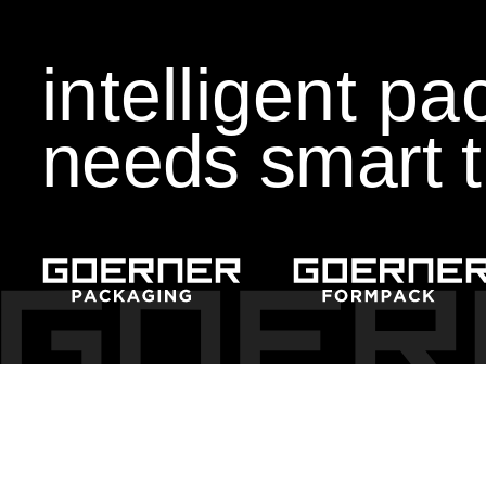
Klimaschutz
intelligent p
Klimaneutralität im Fokus!
needs smart t
EcoVadis
Auszeichnung für Nachhaltigkeit
KI Schulung
Künstliche Intelligenz
AHOI CARITAS!
VZ Engagementtage2024
Ein Zeichen setzen