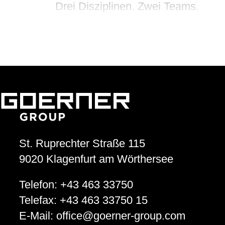
Drei Disziplinen. Zwei Teams.
Von Herz zu Herz
Herzkinder Österreich
Jugendliche im Blick
Goerner Group unterstützt JUNO
GOERNER Group supportet
St. Ruprechter Straße 115
Technologiebegeisterte Kids
9020
Klagenfurt am Wörthersee
Telefon:
+43 463 33750
GEWONNEN!
Telefax:
+43 463 33750 15
KWF.nachhaltig 2024
E-Mail:
office
@
goerner-group.com