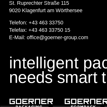
GOERNER Group supportet
St. Ruprechter Straße 115
Technologiebegeisterte Kids
9020
Klagenfurt am Wörthersee
Telefon:
+43 463 33750
GEWONNEN!
Telefax:
+43 463 33750 15
KWF.nachhaltig 2024
E-Mail:
office
@
goerner-group.com
Klimaschutz
intelligent p
Klimaneutralität im Fokus!
needs smart t
EcoVadis
Auszeichnung für Nachhaltigkeit
KI Schulung
Künstliche Intelligenz