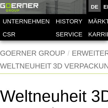
Deutsc
DE
E
E
UNTERNEHMEN
HISTORY
MÄRK
Goern
Auto
CSR
SERVICE
KARRI
Techni
Goern
Deskt
Lebens
Goern
Hand
GOERNER GROUP
ERWEITE
WELTNEUHEIT 3D VERPACKU
Goern
Mobil
Acces
Weltneuheit 3
Druck