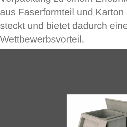
aus Faserformteil und Karton z
steckt und bietet dadurch ei
Wettbewerbsvorteil.