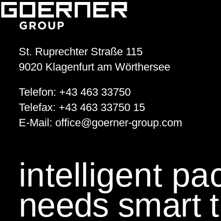
Jugendliche im Blick
Goerner Group unterstützt JUNO
GOERNER Group supportet
St. Ruprechter Straße 115
Technologiebegeisterte Kids
9020
Klagenfurt am Wörthersee
Telefon:
+43 463 33750
GEWONNEN!
Telefax:
+43 463 33750 15
KWF.nachhaltig 2024
E-Mail:
office
@
goerner-group.com
Klimaschutz
intelligent p
Klimaneutralität im Fokus!
needs smart t
EcoVadis
Auszeichnung für Nachhaltigkeit