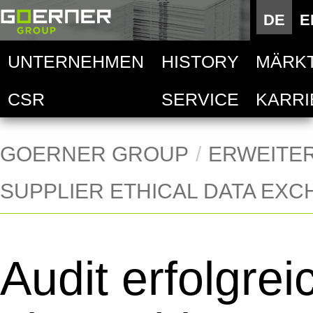
Deutsc
DE
E
E
UNTERNEHMEN
HISTORY
MÄRK
Goern
Auto
CSR
SERVICE
KARRI
Techni
Goern
Deskt
Lebens
Goern
Hand
GOERNER GROUP
ERWEITE
SUPPLIER ETHICAL DATA EX
Goern
Mobil
Acces
Audit erfolgrei
Druck