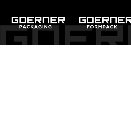
KI Schulung
Künstliche Intelligenz
AHOI CARITAS!
VZ Engagementtage2024
Ein Zeichen setzen
Herzkinder Österreich
Der Stand der Dinge
Nachhaltigkeitsbericht