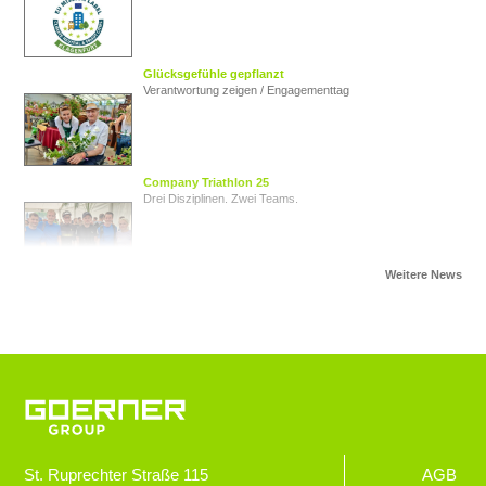
Glücksgefühle gepflanzt
Verantwortung zeigen / Engagementtag
Company Triathlon 25
Drei Disziplinen. Zwei Teams.
Von Herz zu Herz
Herzkinder Österreich
Jugendliche im Blick
Goerner Group unterstützt JUNO
St. Ruprechter Straße 115
AGB