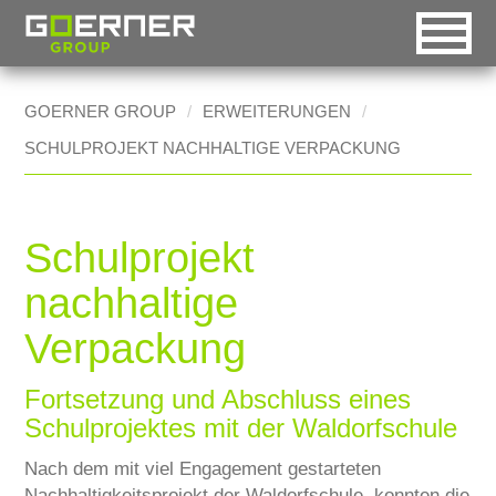
DE
EN
RO
GOERNER GROUP
ERWEITERUNGEN
SCHULPROJEKT NACHHALTIGE VERPACKUNG
Automatische Auswahl
Goerner Group
Startseite [0]
HOME
Desktop-Version
Goerner Packaging
Navigation [1]
UNTERNEHMEN
Handheld-Version
Goerner Formpack
Inhalt [2]
Schulprojekt
HISTORY
Mobile-Version
Goerner Bionics
Kontakt [3]
nachhaltige
MÄRKTE
Accessible-Version
Sitemap [4]
Verpackung
Technische Industrie
Druck-Version
Suchfunktion [5]
Lebensmittelindustrie
Fortsetzung und Abschluss eines
Schulprojektes mit der Waldorfschule
BOXES2GO
Nach dem mit viel Engagement gestarteten
CSR
Nachhaltigkeitsprojekt der Waldorfschule, konnten die