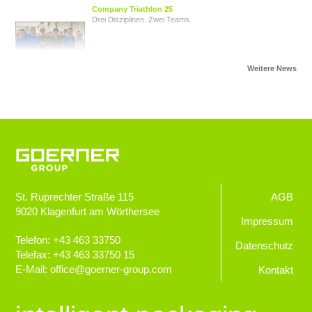
Company Triathlon 25
Drei Disziplinen. Zwei Teams.
Von Herz zu Herz
Herzkinder Österreich
Jugendliche im Blick
Goerner Group unterstützt JUNO
St. Ruprechter Straße 115
AGB
9020
Klagenfurt am Wörthersee
GOERNER Group supportet
Impressum
Technologiebegeisterte Kids
Telefon:
+43 463 33750
Datenschutz
Telefax:
+43 463 33750 15
E-Mail:
office
@
goerner-group.com
Kontakt
GEWONNEN!
KWF.nachhaltig 2024