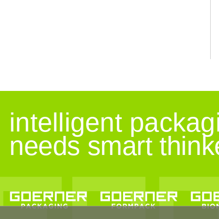
intelligent packag
needs smart think