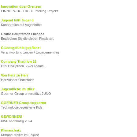
Innovation über Grenzen
FINNOPACK - Ein EU‑Interreg‑Projekt
Jugend hilft Jugend
Kooperation auf Augenhöhe
Grüne Hauptstadt Europas
Entdecken Sie die sieben Finalisten.
Glücksgefühle gepflanzt
Verantwortung zeigen / Engagementtag
Company Triathlon 25
Drei Disziplinen. Zwei Teams.
Von Herz zu Herz
Herzkinder Österreich
Jugendliche im Blick
Goerner Group unterstützt JUNO
GOERNER Group supportet
Technologiebegeisterte Kids
GEWONNEN!
KWF.nachhaltig 2024
Klimaschutz
Klimaneutralität im Fokus!