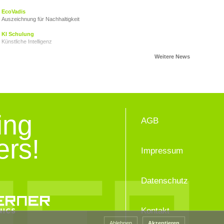
EcoVadis
Auszeichnung für Nachhaltigkeit
KI Schulung
Künstliche Intelligenz
AHOI CARITAS!
VZ Engagementtage2024
Ein Zeichen setzen
Herzkinder Österreich
Der Stand der Dinge
Nachhaltigkeitsbericht
ing
AGB
Ein Gemeinschaftsprojekt
Junge für obdachlose Junge
ers!
VZ Adventkalender 2023
Impressum
Advent 2023
VZ Engagementtage 2023
Gemeinschaft ist das BESTE, was wir haben!
Datenschutz
Elisabeth Goerner, PROPAK Austria
Nachhaltigkeit ist eine wirtschaftliche Überlebensfrage
Kontakt
Du bist Weihnachten
Geschenke für obdachlose Jugendliche
Ablehnen
Akzeptieren