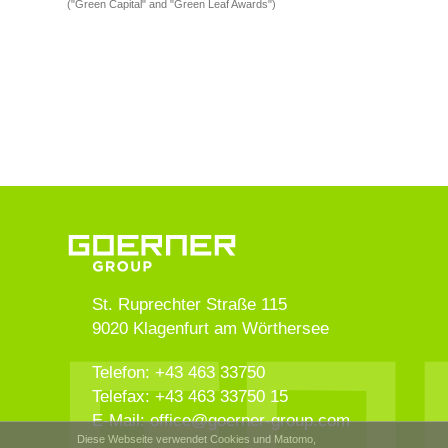
("Green Capital" and "Green Leaf Awards")
St. Ruprechter Straße 115
9020
Klagenfurt am Wörthersee
Telefon:
+43 463 33750
Telefax:
+43 463 33750 15
E-Mail:
office
@
goerner-group.com
Diese Webseite verwendet Cookies und Matomo,