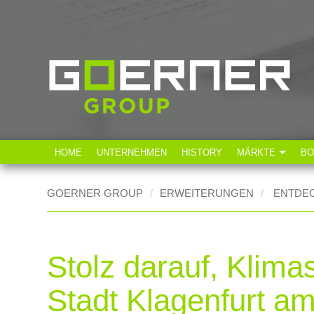
HOME
UNTERNEHMEN
HISTORY
MÄRKTE
BO
Technische Industr
GOERNER GROUP
ERWEITERUNGEN
ENTDEC
Lebensmittelindust
Stolz darauf, Klima
Stadt Klagenfurt a