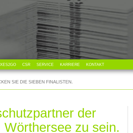
XES2GO
CSR
SERVICE
KARRIERE
KONTAKT
ie
KEN SIE DIE SIEBEN FINALISTEN.
rie
schutzpartner der
m Wörthersee zu sein.