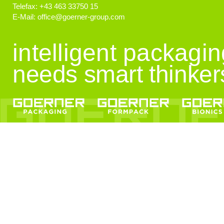
Telefax:
+43 463 33750 15
E-Mail:
office
@
goerner-group.com
GEWONNEN!
KWF.nachhaltig 2024
intelligent packagi
needs smart thinker
Klimaschutz
Klimaneutralität im Fokus!
EcoVadis
Auszeichnung für Nachhaltigkeit
KI Schulung
Künstliche Intelligenz