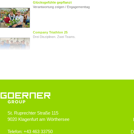
Glücksgefühle gepflanzt
Verantwortung zeigen / Engagementtag
Company Triathlon 25
Drei Disziplinen. Zwei Teams.
Von Herz zu Herz
Herzkinder Österreich
Jugendliche im Blick
Goerner Group unterstützt JUNO
St. Ruprechter Straße 115
9020
Klagenfurt am Wörthersee
GOERNER Group supportet
Technologiebegeisterte Kids
Telefon:
+43 463 33750
D