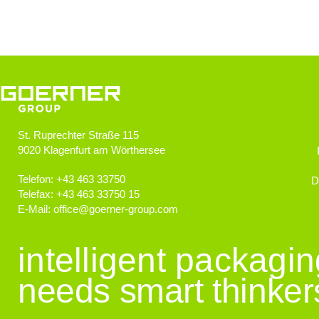
Von Herz zu Herz
Herzkinder Österreich
Jugendliche im Blick
Goerner Group unterstützt JUNO
St. Ruprechter Straße 115
9020
Klagenfurt am Wörthersee
GOERNER Group supportet
Technologiebegeisterte Kids
Telefon:
+43 463 33750
D
Telefax:
+43 463 33750 15
E-Mail:
office
@
goerner-group.com
GEWONNEN!
KWF.nachhaltig 2024
intelligent packagi
needs smart thinker
Klimaschutz
Klimaneutralität im Fokus!