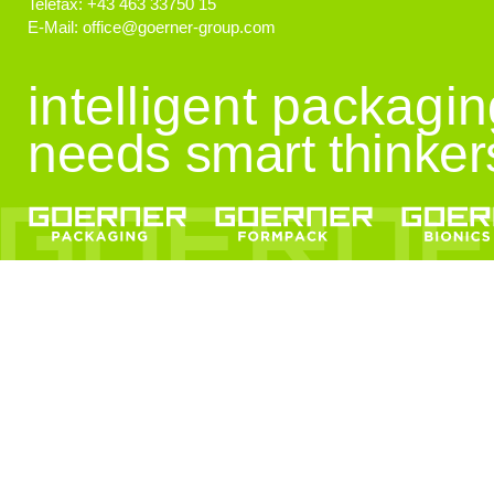
Telefax:
+43 463 33750 15
E-Mail:
office
@
goerner-group.com
GEWONNEN!
KWF.nachhaltig 2024
intelligent packagi
needs smart thinker
Klimaschutz
Klimaneutralität im Fokus!
EcoVadis
Auszeichnung für Nachhaltigkeit
KI Schulung
Künstliche Intelligenz