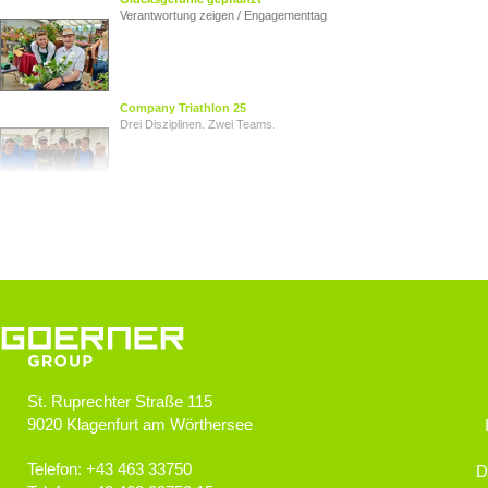
Verantwortung zeigen / Engagementtag
Company Triathlon 25
Drei Disziplinen. Zwei Teams.
Von Herz zu Herz
Herzkinder Österreich
Jugendliche im Blick
Goerner Group unterstützt JUNO
St. Ruprechter Straße 115
9020
Klagenfurt am Wörthersee
GOERNER Group supportet
Technologiebegeisterte Kids
Telefon:
+43 463 33750
D