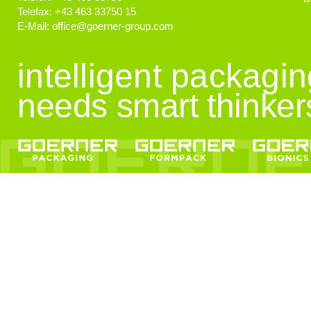
Telefax:
+43 463 33750 15
E-Mail:
office
@
goerner-group.com
GEWONNEN!
KWF.nachhaltig 2024
intelligent packagi
needs smart thinker
Klimaschutz
Klimaneutralität im Fokus!
EcoVadis
Auszeichnung für Nachhaltigkeit
KI Schulung
Künstliche Intelligenz