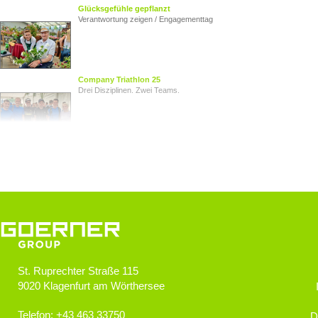
Glücksgefühle gepflanzt
Verantwortung zeigen / Engagementtag
Company Triathlon 25
Drei Disziplinen. Zwei Teams.
Von Herz zu Herz
Herzkinder Österreich
Jugendliche im Blick
Goerner Group unterstützt JUNO
St. Ruprechter Straße 115
9020
Klagenfurt am Wörthersee
GOERNER Group supportet
Technologiebegeisterte Kids
Telefon:
+43 463 33750
D