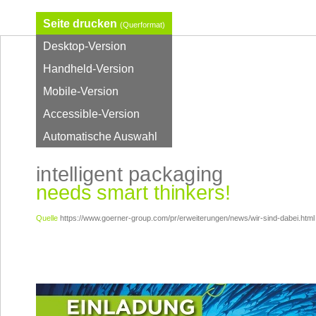
Seite drucken
(Querformat)
Desktop-Version
Handheld-Version
Mobile-Version
Accessible-Version
Automatische Auswahl
intelligent packaging
needs smart thinkers!
Quelle
https://www.goerner-group.com/pr/erweiterungen/news/wir-sind-dabei.html