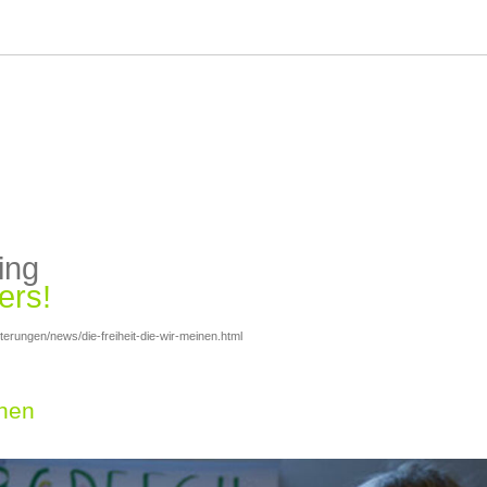
ing
ers!
erungen/news/die-freiheit-die-wir-meinen.html
inen