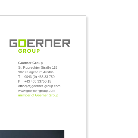
Goerner Group
St. Ruprechter Straße 115
9020 Klagenfurt, Austria
T
0043 (0) 463 33 750
F
+43 463 33750 15
office(at)goerner-group.com
www.goerner-group.com
member of Goerner Group