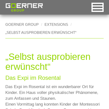
DE
EN
RO
GOERNER GROUP
EXTENSIONS
„SELBST AUSPROBIEREN ERWÜNSCHT“
Goerner Group
Automatic selection
Homepage [0]
HOME
Goerner Packaging
Desktop version
Menu [1]
COMPANY
Goerner Formpack
Handheld version
Content [2]
„Selbst ausprobieren
HISTORY
Goerner Bionics
Mobile version
Contact [3]
erwünscht“
MARKETS
Accessible version
Sitemap [4]
Technical Industry
Das Expi im Rosental
Printable version
Search [5]
Food industry
Das Expi im Rosental ist ein wunderbarer Ort für
Kinder. Ein Haus voller physikalischer Phänomene,
BOXES2GO
zum Anfassen und Staunen.
Einen Vormittag lang konnten Kinder der Montessori
CSR