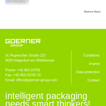
Von Herz zu Herz
Herzkinder Österreich
Jugendliche im Blick
Goerner Group unterstützt JUNO
St. Ruprechter Straße 115
Conditions
9020
Klagenfurt am Wörthersee
GOERNER Group supportet
Imprint
Technologiebegeisterte Kids
Phone:
+43 463 33750
Data protection
Fax:
+43 463 33750 15
Email:
office
@
goerner-group.com
Contact
GEWONNEN!
KWF.nachhaltig 2024
intelligent packaging
needs smart thinkers!