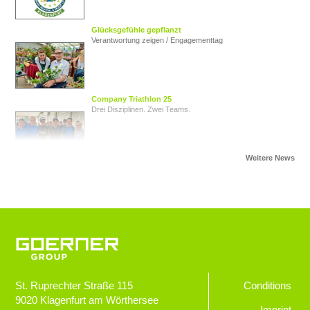
Glücksgefühle gepflanzt
Verantwortung zeigen / Engagementtag
Company Triathlon 25
Drei Disziplinen. Zwei Teams.
Von Herz zu Herz
Herzkinder Österreich
Jugendliche im Blick
Goerner Group unterstützt JUNO
St. Ruprechter Straße 115
Conditions
9020
Klagenfurt am Wörthersee
GOERNER Group supportet
Imprint