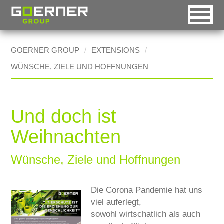
DE
EN
RO
GOERNER GROUP
EXTENSIONS
WÜNSCHE, ZIELE UND HOFFNUNGEN
Goerner Group
Automatic selection
Homepage [0]
HOME
Goerner Packaging
Desktop version
Menu [1]
COMPANY
Goerner Formpack
Handheld version
Content [2]
Und doch ist
HISTORY
Goerner Bionics
Mobile version
Contact [3]
Weihnachten
MARKETS
Accessible version
Sitemap [4]
Technical Industry
Wünsche, Ziele und Hoffnungen
Printable version
Search [5]
Food industry
Die Corona Pandemie hat uns
BOXES2GO
viel auferlegt,
sowohl wirtschatlich als auch
CSR