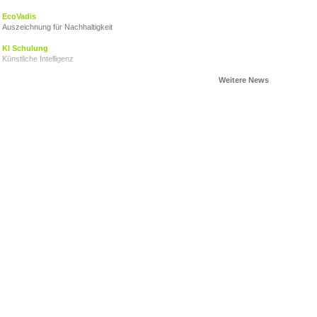
EcoVadis
Auszeichnung für Nachhaltigkeit
KI Schulung
Künstliche Intelligenz
AHOI CARITAS!
VZ Engagementtage2024
Ein Zeichen setzen
Herzkinder Österreich
Der Stand der Dinge
Nachhaltigkeitsbericht
Ein Gemeinschaftsprojekt
Junge für obdachlose Junge
VZ Adventkalender 2023
Advent 2023
VZ Engagementtage 2023
Gemeinschaft ist das BESTE, was wir haben!
Elisabeth Goerner, PROPAK Austria
Nachhaltigkeit ist eine wirtschaftliche Überlebensfrage
Du bist Weihnachten
Geschenke für obdachlose Jugendliche