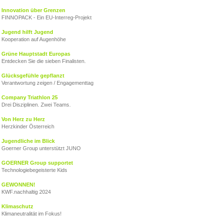
Innovation über Grenzen
FINNOPACK - Ein EU‑Interreg‑Projekt
Jugend hilft Jugend
Kooperation auf Augenhöhe
Grüne Hauptstadt Europas
Entdecken Sie die sieben Finalisten.
Glücksgefühle gepflanzt
Verantwortung zeigen / Engagementtag
Company Triathlon 25
Drei Disziplinen. Zwei Teams.
Von Herz zu Herz
Herzkinder Österreich
Jugendliche im Blick
Goerner Group unterstützt JUNO
GOERNER Group supportet
Technologiebegeisterte Kids
GEWONNEN!
KWF.nachhaltig 2024
Klimaschutz
Klimaneutralität im Fokus!