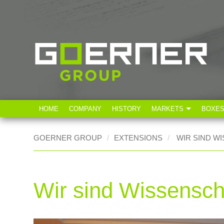
HOME
COMPANY
HISTORY
MARKETS
BOXE
Technical Industry
GOERNER GROUP
EXTENSIONS
WIR SIND W
Food industry
Wir sind Wissensch