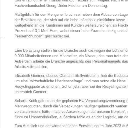
Das entspricht einem Minus von 6,3 Prozent zum Vorjahr. Nach eine
Fachverbandschef Georg Dieter Fischer am Donnerstag.
Maßgeblich für den Mengeneinbruch sei neben dem Abbau von Lage
der Bevölkerung, der sich auf die hohe Inflation zurückführen lasse
weitgehend an die Kundinnen und Kunden weiterzureichen, so Fische
Prozent auf 3,1 Mrd. Euro, wobei dieser hohe Zuwachs einzig und a
Preiserhöhungen" geschuldet sei.
Eine Belastung stellen für die Branche auch die wegen der Lohnerhö
9.000 Mitarbeiterinnen und Mitarbeiter, ein Niveau, das man trotz der
Außerdem arbeite die Branche angesichts des Personalmangels daran, 
Arbeitszeitmodellen.
Elisabeth Goerner, ebenso Obmann-Stellvertreterin, hob die Bedeutun
um eine "wirtschaftliche Überlebensfrage" und man setze alle Hebel
Recyclingquote zu erhöhen. Schon jetzt aber sei der Recyclingantei
unterstrich Goerner.
Scharfe Kritik gab es an der geplanten EU-Verpackungsverordnung (
Mehrwegquoten, durch die Verpackungen häufiger gebraucht werde
vorzuschreiben, hätte massive Auswirkungen auf unseren Bereich", 
führe zu Umsatzeinbußen, außerdem fehle es an der Logistik, um der
Zum Ausblick und der wirtschaftlichen Entwicklung im Jahr 2023 äuße