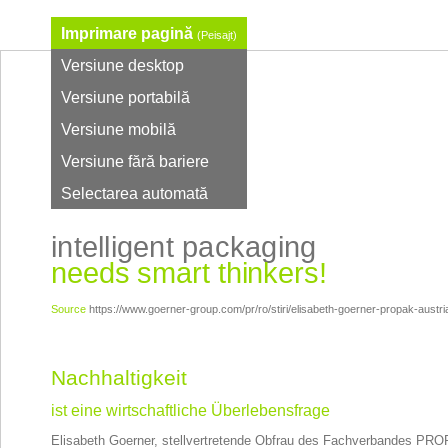
Imprimare pagină
(Peisajt)
Versiune desktop
Versiune portabilă
Versiune mobilă
Versiune fără bariere
Selectarea automată
intelligent packaging
needs smart thinkers!
Source
https://www.goerner-group.com/pr/ro/stiri/elisabeth-goerner-propak-austri
Nachhaltigkeit
ist eine wirtschaftliche Überlebensfrage
Elisabeth Goerner, stellvertretende Obfrau des Fachverbandes PRO