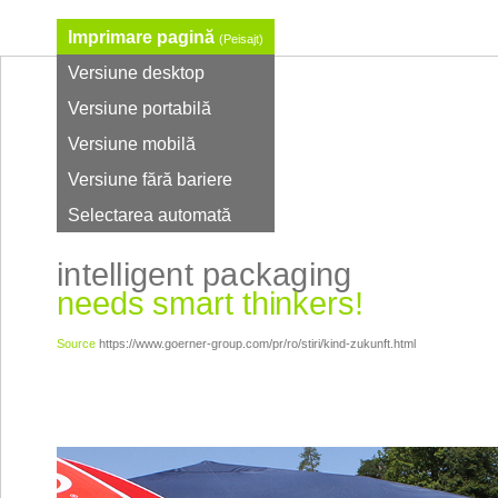
Imprimare pagină
(Peisajt)
Versiune desktop
Versiune portabilă
Versiune mobilă
Versiune fără bariere
Selectarea automată
intelligent packaging
needs smart thinkers!
Source
https://www.goerner-group.com/pr/ro/stiri/kind-zukunft.html