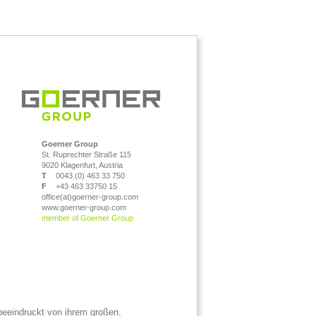
Goerner Group
St. Ruprechter Straße 115
9020 Klagenfurt, Austria
T
0043 (0) 463 33 750
F
+43 463 33750 15
office(at)goerner-group.com
www.goerner-group.com
member of Goerner Group
beeindruckt von ihrem großen,