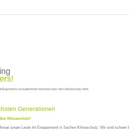
ing
ers!
iri/kaerntens-schuelerinnen-brennen-fuer-den-klimaschutz.html
ächsten Generationen
 den Klimaschutz!
 Menge junger Leute ihr Engagement in Sachen Klimaschutz. Wir sind schwer 