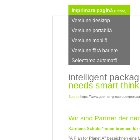
Imprimare pagină
(Peisajt)
Versiune desktop
Versiune portabilă
Versiune mobilă
Versiune fără bariere
Selectarea automată
intelligent packag
needs smart think
Source
https://www.goerner-group.com/pr/ro/st
Wir sind Partner der n
Kärntens Schüler*innen brennen für
"A Plan for Planet A" bezeichnen eine