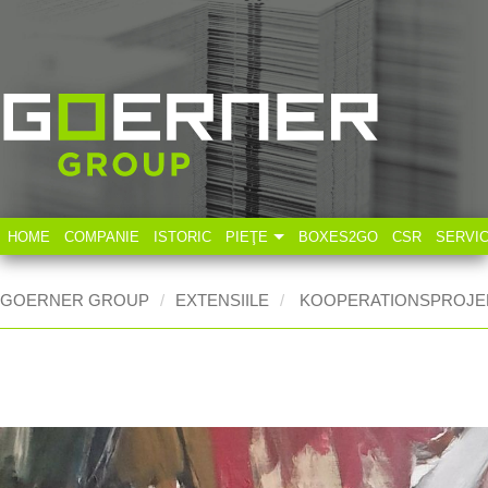
HOME
COMPANIE
ISTORIC
PIEŢE
BOXES2GO
CSR
SERVI
Industria tehnică
GOERNER GROUP
EXTENSIILE
KOOPERATIONSPROJE
Industria alimentară