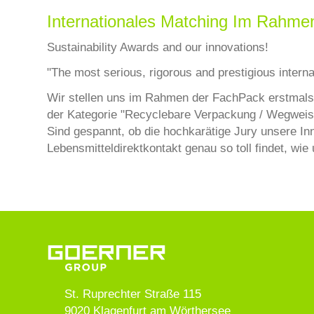
Internationales Matching Im Rahm
Sustainability Awards and our innovations!
"The most serious, rigorous and prestigious internat
Wir stellen uns im Rahmen der FachPack erstmals
der Kategorie "Recyclebare Verpackung / Wegweise
Sind gespannt, ob die hochkarätige Jury unsere In
Lebensmitteldirektkontakt genau so toll findet, wie
St. Ruprechter Straße 115
9020
Klagenfurt am Wörthersee