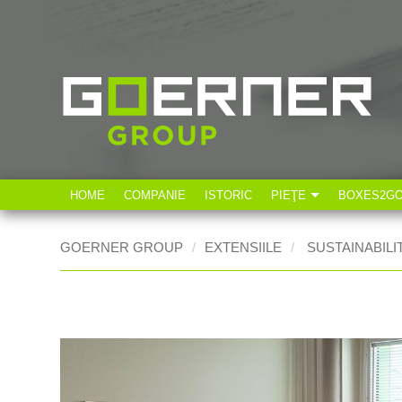
HOME
COMPANIE
ISTORIC
PIEŢE
BOXES2G
Industria tehnică
GOERNER GROUP
EXTENSIILE
SUSTAINABILI
Industria alimentară