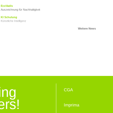
EcoVadis
Auszeichnung für Nachhaltigkeit
KI Schulung
Künstliche Intelligenz
AHOI CARITAS!
VZ Engagementtage2024
Ein Zeichen setzen
Herzkinder Österreich
Der Stand der Dinge
Nachhaltigkeitsbericht
Ein Gemeinschaftsprojekt
Junge für obdachlose Junge
VZ Adventkalender 2023
Advent 2023
VZ Engagementtage 2023
ing
Gemeinschaft ist das BESTE, was wir haben!
CGA
Elisabeth Goerner, PROPAK Austria
ers!
Nachhaltigkeit ist eine wirtschaftliche Überlebensfrage
Imprima
Du bist Weihnachten
Geschenke für obdachlose Jugendliche