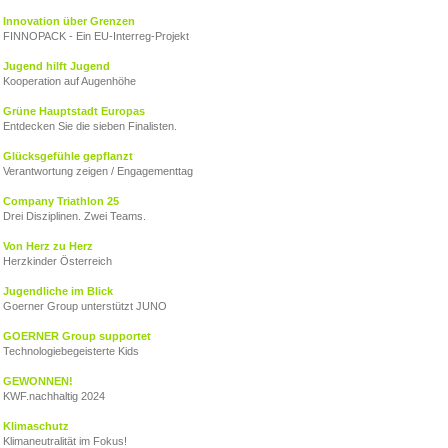
Innovation über Grenzen
FINNOPACK - Ein EU‑Interreg‑Projekt
Jugend hilft Jugend
Kooperation auf Augenhöhe
Grüne Hauptstadt Europas
Entdecken Sie die sieben Finalisten.
Glücksgefühle gepflanzt
Verantwortung zeigen / Engagementtag
Company Triathlon 25
Drei Disziplinen. Zwei Teams.
Von Herz zu Herz
Herzkinder Österreich
Jugendliche im Blick
Goerner Group unterstützt JUNO
GOERNER Group supportet
Technologiebegeisterte Kids
GEWONNEN!
KWF.nachhaltig 2024
Klimaschutz
Klimaneutralität im Fokus!