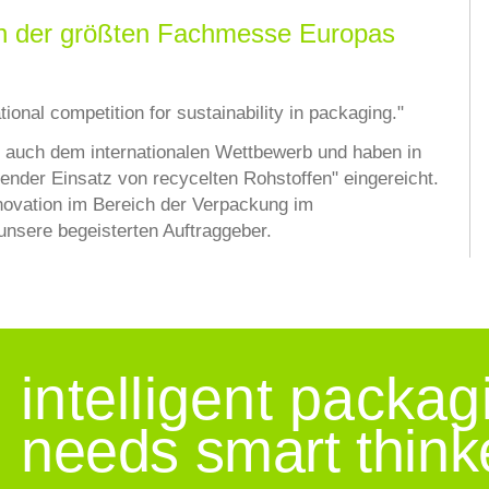
en der größten Fachmesse Europas
ional competition for sustainability in packaging."
 auch dem internationalen Wettbewerb und haben in
nder Einsatz von recycelten Rohstoffen" eingereicht.
novation im Bereich der Verpackung im
 unsere begeisterten Auftraggeber.
intelligent packag
needs smart think