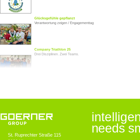
Glücksgefühle gepflanzt
Verantwortung zeigen / Engagementtag
Company Triathlon 25
Drei Disziplinen. Zwei Teams.
Von Herz zu Herz
Herzkinder Österreich
Jugendliche im Blick
intellig
Goerner Group unterstützt JUNO
needs sm
St. Ruprechter Straße 115