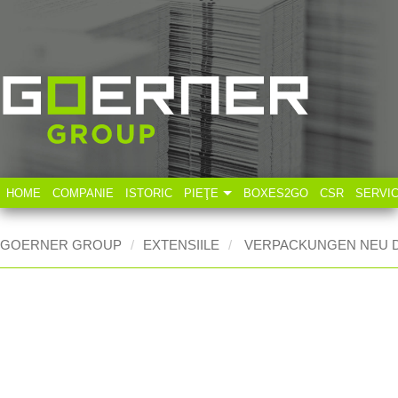
HOME
COMPANIE
ISTORIC
PIEŢE
BOXES2GO
CSR
SERVI
Industria tehnică
GOERNER GROUP
EXTENSIILE
VERPACKUNGEN NEU 
Industria alimentară