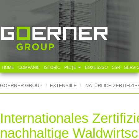
HOME
COMPANIE
ISTORIC
PIEŢE
BOXES2GO
CSR
SERVI
Industria tehnică
GOERNER GROUP
EXTENSIILE
NATÜRLICH ZERTIFIZIE
Industria alimentară
Internationales Zertifi
nachhaltige Waldwirtsc