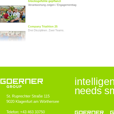
Glücksgefühle gepflanzt
Verantwortung zeigen / Engagementtag
Company Triathlon 25
Drei Disziplinen. Zwei Teams.
Von Herz zu Herz
Herzkinder Österreich
Jugendliche im Blick
intellig
Goerner Group unterstützt JUNO
needs sm
St. Ruprechter Straße 115
9020
Klagenfurt am Wörthersee
GOERNER Group supportet
Technologiebegeisterte Kids
Telefon:
+43 463 33750