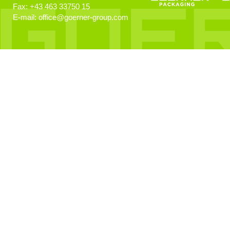
Fax:
+43 463 33750 15
E-mail:
office
@
goerner-group.com
GEWONNEN!
KWF.nachhaltig 2024
Klimaschutz
Klimaneutralität im Fokus!
EcoVadis
Auszeichnung für Nachhaltigkeit
KI Schulung
Künstliche Intelligenz