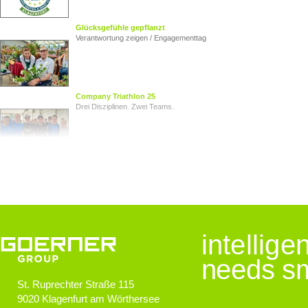
Glücksgefühle gepflanzt
Verantwortung zeigen / Engagementtag
Company Triathlon 25
Drei Disziplinen. Zwei Teams.
Von Herz zu Herz
Herzkinder Österreich
Jugendliche im Blick
intellig
Goerner Group unterstützt JUNO
needs sm
St. Ruprechter Straße 115
9020
Klagenfurt am Wörthersee
GOERNER Group supportet