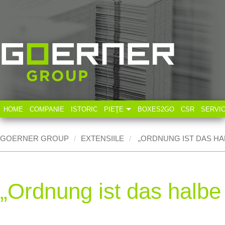
HOME
COMPANIE
ISTORIC
PIEŢE
BOXES2GO
CSR
SERVI
Industria tehnică
GOERNER GROUP
EXTENSIILE
„ORDNUNG IST DAS HA
Industria alimentară
„Ordnung ist das halbe