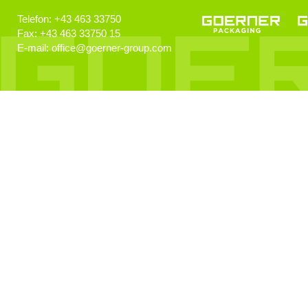
Technologiebegeisterte Kids
Telefon:
+43 463 33750
Fax:
+43 463 33750 15
E-mail:
office
@
goerner-group.com
GEWONNEN!
KWF.nachhaltig 2024
Klimaschutz
Klimaneutralität im Fokus!
EcoVadis
Auszeichnung für Nachhaltigkeit
KI Schulung
Künstliche Intelligenz