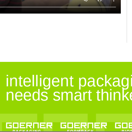
intelligent packag
needs smart think