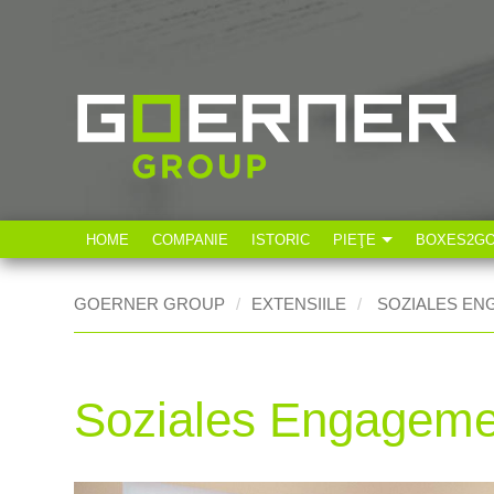
HOME
COMPANIE
ISTORIC
PIEŢE
BOXES2G
Industria tehnică
GOERNER GROUP
EXTENSIILE
SOZIALES EN
Industria alimentară
Soziales Engagement