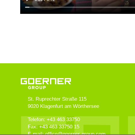
St. Ruprechter Straße 115
9020
Klagenfurt am Wörthersee
Telefon:
+43 463 33750
Fax:
+43 463 33750 15
E-mail:
office
@
goerner-group.com