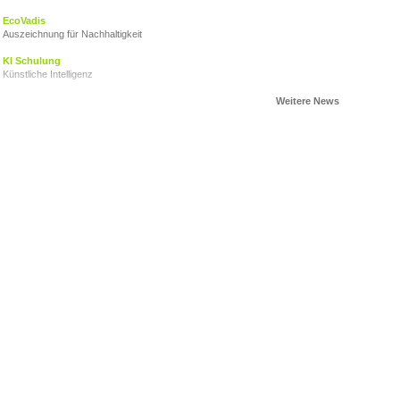
EcoVadis
Auszeichnung für Nachhaltigkeit
KI Schulung
Künstliche Intelligenz
AHOI CARITAS!
VZ Engagementtage2024
Ein Zeichen setzen
Herzkinder Österreich
Der Stand der Dinge
Nachhaltigkeitsbericht
Ein Gemeinschaftsprojekt
Junge für obdachlose Junge
VZ Adventkalender 2023
Advent 2023
VZ Engagementtage 2023
Gemeinschaft ist das BESTE, was wir haben!
Elisabeth Goerner, PROPAK Austria
Nachhaltigkeit ist eine wirtschaftliche Überlebensfrage
Du bist Weihnachten
Geschenke für obdachlose Jugendliche