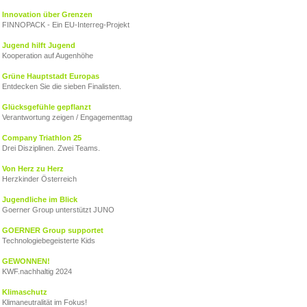
Innovation über Grenzen
FINNOPACK - Ein EU‑Interreg‑Projekt
Jugend hilft Jugend
Kooperation auf Augenhöhe
Grüne Hauptstadt Europas
Entdecken Sie die sieben Finalisten.
Glücksgefühle gepflanzt
Verantwortung zeigen / Engagementtag
Company Triathlon 25
Drei Disziplinen. Zwei Teams.
Von Herz zu Herz
Herzkinder Österreich
Jugendliche im Blick
Goerner Group unterstützt JUNO
GOERNER Group supportet
Technologiebegeisterte Kids
GEWONNEN!
KWF.nachhaltig 2024
Klimaschutz
Klimaneutralität im Fokus!