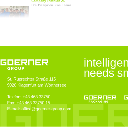
Company Triathlon 25
Drei Disziplinen. Zwei Teams.
Von Herz zu Herz
Herzkinder Österreich
Jugendliche im Blick
intellig
Goerner Group unterstützt JUNO
needs sm
St. Ruprechter Straße 115
9020
Klagenfurt am Wörthersee
GOERNER Group supportet
Technologiebegeisterte Kids
Telefon:
+43 463 33750
Fax:
+43 463 33750 15
E-mail:
office
@
goerner-group.com
GEWONNEN!
KWF.nachhaltig 2024