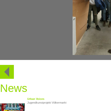
News
Urban Voices
Jugendkunstprojekt Völkermarkt