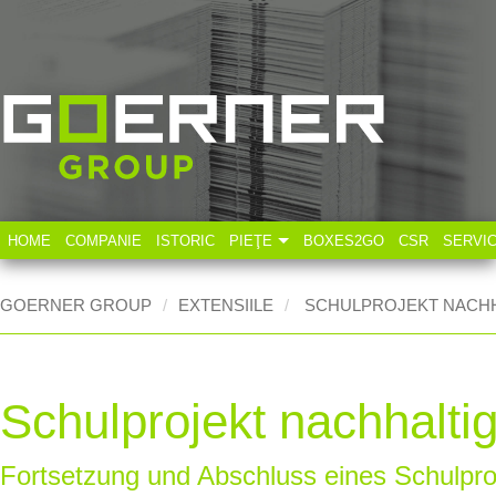
HOME
COMPANIE
ISTORIC
PIEŢE
BOXES2GO
CSR
SERVI
Industria tehnică
GOERNER GROUP
EXTENSIILE
SCHULPROJEKT NACH
Industria alimentară
Schulprojekt nachhalt
Fortsetzung und Abschluss eines Schulpro