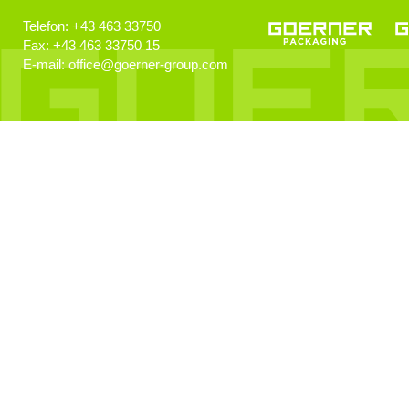
Technologiebegeisterte Kids
Telefon:
+43 463 33750
Fax:
+43 463 33750 15
E-mail:
office
@
goerner-group.com
GEWONNEN!
KWF.nachhaltig 2024
Klimaschutz
Klimaneutralität im Fokus!
EcoVadis
Auszeichnung für Nachhaltigkeit
KI Schulung
Künstliche Intelligenz