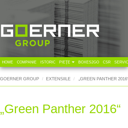
HOME
COMPANIE
ISTORIC
PIEŢE
BOXES2GO
CSR
SERVI
Industria tehnică
GOERNER GROUP
EXTENSIILE
„GREEN PANTHER 2016
Industria alimentară
„Green Panther 2016“